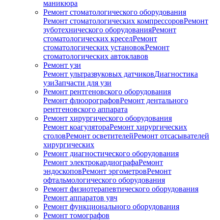
маникюра
Ремонт стоматологического оборудования
Ремонт стоматологических компрессоров
Ремонт
зуботехнического оборудования
Ремонт
стоматологических кресел
Ремонт
стоматологических установок
Ремонт
стоматологических автоклавов
Ремонт узи
Ремонт ультразвуковых датчиков
Диагностика
узи
Запчасти для узи
Ремонт рентгеновского оборудования
Ремонт флюорографов
Ремонт дентального
рентгеновского аппарата
Ремонт хирургического оборудования
Ремонт коагулятора
Ремонт хирургических
столов
Ремонт осветителей
Ремонт отсасывателей
хирургических
Ремонт диагностического оборудования
Ремонт электрокардиографа
Ремонт
эндоскопов
Ремонт эргометров
Ремонт
офтальмологического оборудования
Ремонт физиотерапевтического оборудования
Ремонт аппаратов увч
Ремонт функционального оборудования
Ремонт томографов