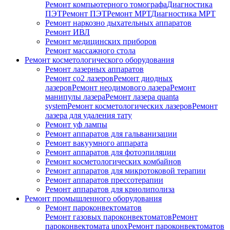
Ремонт компьютерного томографа
Диагностика
ПЭТ
Ремонт ПЭТ
Ремонт МРТ
Диагностика МРТ
Ремонт наркозно дыхательных аппаратов
Ремонт ИВЛ
Ремонт медицинских приборов
Ремонт массажного стола
Ремонт косметологического оборудования
Ремонт лазерных аппаратов
Ремонт co2 лазеров
Ремонт диодных
лазеров
Ремонт неодимового лазера
Ремонт
манипулы лазера
Ремонт лазера quanta
system
Ремонт косметологических лазеров
Ремонт
лазера для удаления тату
Ремонт уф лампы
Ремонт аппаратов для гальванизации
Ремонт вакуумного аппарата
Ремонт аппаратов для фотоэпиляции
Ремонт косметологических комбайнов
Ремонт аппаратов для микротоковой терапии
Ремонт аппаратов прессотерапии
Ремонт аппаратов для криолиполиза
Ремонт промышленного оборудования
Ремонт пароконвектоматов
Ремонт газовых пароконвектоматов
Ремонт
пароконвектомата unox
Ремонт пароконвектоматов