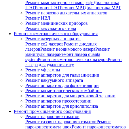
Ремонт компьютерного томографа
Диагностика
ПЭТ
Ремонт ПЭТ
Ремонт МРТ
Диагностика МРТ
Ремонт наркозно дыхательных аппаратов
Ремонт ИВЛ
Ремонт медицинских приборов
Ремонт массажного стола
Ремонт косметологического оборудования
Ремонт лазерных аппаратов
Ремонт co2 лазеров
Ремонт диодных
лазеров
Ремонт неодимового лазера
Ремонт
манипулы лазера
Ремонт лазера quanta
system
Ремонт косметологических лазеров
Ремонт
лазера для удаления тату
Ремонт уф лампы
Ремонт аппаратов для гальванизации
Ремонт вакуумного аппарата
Ремонт аппаратов для фотоэпиляции
Ремонт косметологических комбайнов
Ремонт аппаратов для микротоковой терапии
Ремонт аппаратов прессотерапии
Ремонт аппаратов для криолиполиза
Ремонт промышленного оборудования
Ремонт пароконвектоматов
Ремонт газовых пароконвектоматов
Ремонт
пароконвектомата unox
Ремонт пароконвектоматов