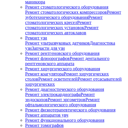
маникюра
Ремонт стоматологического оборудования
Ремонт стоматологических компрессоров
Ремонт
зуботехнического оборудования
Ремонт
стоматологических кресел
Ремонт
стоматологических установок
Ремонт
стоматологических автоклавов
Ремонт узи
Ремонт ультразвуковых датчиков
Диагностика
узи
Запчасти для узи
Ремонт рентгеновского оборудования
Ремонт флюорографов
Ремонт дентального
рентгеновского аппарата
Ремонт хирургического оборудования
Ремонт коагулятора
Ремонт хирургических
столов
Ремонт осветителей
Ремонт отсасывателей
хирургических
Ремонт диагностического оборудования
Ремонт электрокардиографа
Ремонт
эндоскопов
Ремонт эргометров
Ремонт
офтальмологического оборудования
Ремонт физиотерапевтического оборудования
Ремонт аппаратов увч
Ремонт функционального оборудования
Ремонт томографов