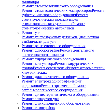
маникюра
Ремонт стоматологического оборудования
Ремонт стоматологических компрессоров
Ремонт
зуботехнического оборудования
Ремонт
стоматологических кресел
Ремонт
стоматологических установок
Ремонт
стоматологических автоклавов
Ремонт узи
Ремонт ультразвуковых датчиков
Диагностика
узи
Запчасти для узи
Ремонт рентгеновского оборудования
Ремонт флюорографов
Ремонт дентального
рентгеновского аппарата
Ремонт хирургического оборудования
Ремонт коагулятора
Ремонт хирургических
столов
Ремонт осветителей
Ремонт отсасывателей
хирургических
Ремонт диагностического оборудования
Ремонт электрокардиографа
Ремонт
эндоскопов
Ремонт эргометров
Ремонт
офтальмологического оборудования
Ремонт физиотерапевтического оборудования
Ремонт аппаратов увч
Ремонт функционального оборудования
Ремонт томографов