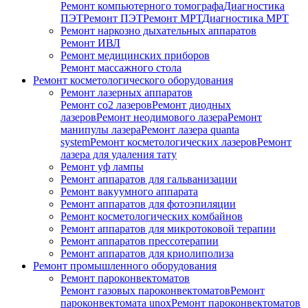
Ремонт компьютерного томографа
Диагностика
ПЭТ
Ремонт ПЭТ
Ремонт МРТ
Диагностика МРТ
Ремонт наркозно дыхательных аппаратов
Ремонт ИВЛ
Ремонт медицинских приборов
Ремонт массажного стола
Ремонт косметологического оборудования
Ремонт лазерных аппаратов
Ремонт co2 лазеров
Ремонт диодных
лазеров
Ремонт неодимового лазера
Ремонт
манипулы лазера
Ремонт лазера quanta
system
Ремонт косметологических лазеров
Ремонт
лазера для удаления тату
Ремонт уф лампы
Ремонт аппаратов для гальванизации
Ремонт вакуумного аппарата
Ремонт аппаратов для фотоэпиляции
Ремонт косметологических комбайнов
Ремонт аппаратов для микротоковой терапии
Ремонт аппаратов прессотерапии
Ремонт аппаратов для криолиполиза
Ремонт промышленного оборудования
Ремонт пароконвектоматов
Ремонт газовых пароконвектоматов
Ремонт
пароконвектомата unox
Ремонт пароконвектоматов