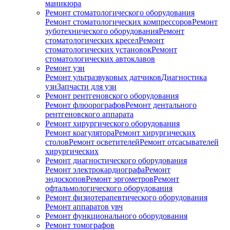
маникюра
Ремонт стоматологического оборудования
Ремонт стоматологических компрессоров
Ремонт
зуботехнического оборудования
Ремонт
стоматологических кресел
Ремонт
стоматологических установок
Ремонт
стоматологических автоклавов
Ремонт узи
Ремонт ультразвуковых датчиков
Диагностика
узи
Запчасти для узи
Ремонт рентгеновского оборудования
Ремонт флюорографов
Ремонт дентального
рентгеновского аппарата
Ремонт хирургического оборудования
Ремонт коагулятора
Ремонт хирургических
столов
Ремонт осветителей
Ремонт отсасывателей
хирургических
Ремонт диагностического оборудования
Ремонт электрокардиографа
Ремонт
эндоскопов
Ремонт эргометров
Ремонт
офтальмологического оборудования
Ремонт физиотерапевтического оборудования
Ремонт аппаратов увч
Ремонт функционального оборудования
Ремонт томографов