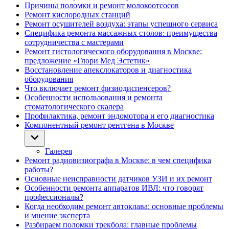
Причины поломки и ремонт молокоотсосов
Ремонт кислородных станций
Ремонт осушителей воздуха: этапы успешного сервиса
Специфика ремонта массажных столов: преимущества
сотрудничества с мастерами
Ремонт гистологического оборудования в Москве:
предложение «Глори Мед Эстетик»
Восстановление апекслокаторов и диагностика
оборудования
Что включает ремонт физиодиспенсеров?
Особенности использования и ремонта
стоматологического скалера
Профилактика, ремонт эндомотора и его диагностика
Компонентный ремонт рентгена в Москве
Галерея
Ремонт радиовизиографа в Москве: в чем специфика
работы?
Основные неисправности датчиков УЗИ и их ремонт
Особенности ремонта аппаратов ИВЛ: что говорят
профессионалы?
Когда необходим ремонт автоклава: основные проблемы
и мнение эксперта
Разбираем поломки трекбола: главные проблемы