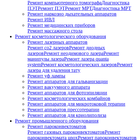
Ремонт компьютерного томографа
Диагностика
ПЭТ
Ремонт ПЭТ
Ремонт МРТ
Диагностика МРТ
Ремонт наркозно дыхательных аппаратов
Ремонт ИВЛ
Ремонт медицинских приборов
Ремонт массажного стола
Ремонт косметологического оборудования
Ремонт лазерных аппаратов
Ремонт co2 лазеров
Ремонт диодных
лазеров
Ремонт неодимового лазера
Ремонт
манипулы лазера
Ремонт лазера quanta
system
Ремонт косметологических лазеров
Ремонт
лазера для удаления тату
Ремонт уф лампы
Ремонт аппаратов для гальванизации
Ремонт вакуумного аппарата
Ремонт аппаратов для фотоэпиляции
Ремонт косметологических комбайнов
Ремонт аппаратов для микротоковой терапии
Ремонт аппаратов прессотерапии
Ремонт аппаратов для криолиполиза
Ремонт промышленного оборудования
Ремонт пароконвектоматов
Ремонт газовых пароконвектоматов
Ремонт
пароконвектомата unox
Ремонт пароконвектоматов