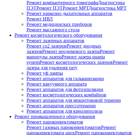
Ремонт компьютерного томографа
Диагностика
ПЭТ
Ремонт ПЭТ
Ремонт МРТ
Диагностика МРТ
Ремонт наркозно дыхательных аппаратов
Ремонт ИВЛ
Ремонт медицинских приборов
Ремонт массажного стола
Ремонт косметологического оборудования
Ремонт лазерных аппаратов
Ремонт co2 лазеров
Ремонт диодных
лазеров
Ремонт неодимового лазера
Ремонт
манипулы лазера
Ремонт лазера quanta
system
Ремонт косметологических лазеров
Ремонт
лазера для удаления тату
Ремонт уф лампы
Ремонт аппаратов для гальванизации
Ремонт вакуумного аппарата
Ремонт аппаратов для фотоэпиляции
Ремонт косметологических комбайнов
Ремонт аппаратов для микротоковой терапии
Ремонт аппаратов прессотерапии
Ремонт аппаратов для криолиполиза
Ремонт промышленного оборудования
Ремонт пароконвектоматов
Ремонт газовых пароконвектоматов
Ремонт
пароконвектомата unox
Ремонт пароконвектоматов