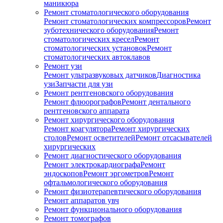
маникюра
Ремонт стоматологического оборудования
Ремонт стоматологических компрессоров
Ремонт
зуботехнического оборудования
Ремонт
стоматологических кресел
Ремонт
стоматологических установок
Ремонт
стоматологических автоклавов
Ремонт узи
Ремонт ультразвуковых датчиков
Диагностика
узи
Запчасти для узи
Ремонт рентгеновского оборудования
Ремонт флюорографов
Ремонт дентального
рентгеновского аппарата
Ремонт хирургического оборудования
Ремонт коагулятора
Ремонт хирургических
столов
Ремонт осветителей
Ремонт отсасывателей
хирургических
Ремонт диагностического оборудования
Ремонт электрокардиографа
Ремонт
эндоскопов
Ремонт эргометров
Ремонт
офтальмологического оборудования
Ремонт физиотерапевтического оборудования
Ремонт аппаратов увч
Ремонт функционального оборудования
Ремонт томографов