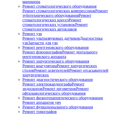
маникюра
Ремонт стоматологического оборудования
Ремонт стоматологических компрессоров
Ремонт
зуботехнического оборудования
Ремонт
стоматологических кресел
Ремонт
стоматологических установок
Ремонт
стоматологических автоклавов
Ремонт узи
Ремонт ультразвуковых датчиков
Диагностика
узи
Запчасти для узи
Ремонт рентгеновского оборудования
Ремонт флюорографов
Ремонт дентального
рентгеновского аппарата
Ремонт хирургического оборудования
Ремонт коагулятора
Ремонт хирургических
столов
Ремонт осветителей
Ремонт отсасывателей
хирургических
Ремонт диагностического оборудования
Ремонт электрокардиографа
Ремонт
эндоскопов
Ремонт эргометров
Ремонт
офтальмологического оборудования
Ремонт физиотерапевтического оборудования
Ремонт аппаратов увч
Ремонт функционального оборудования
Ремонт томографов