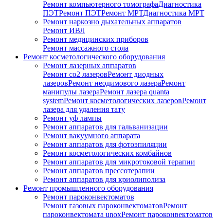
Ремонт компьютерного томографа
Диагностика
ПЭТ
Ремонт ПЭТ
Ремонт МРТ
Диагностика МРТ
Ремонт наркозно дыхательных аппаратов
Ремонт ИВЛ
Ремонт медицинских приборов
Ремонт массажного стола
Ремонт косметологического оборудования
Ремонт лазерных аппаратов
Ремонт co2 лазеров
Ремонт диодных
лазеров
Ремонт неодимового лазера
Ремонт
манипулы лазера
Ремонт лазера quanta
system
Ремонт косметологических лазеров
Ремонт
лазера для удаления тату
Ремонт уф лампы
Ремонт аппаратов для гальванизации
Ремонт вакуумного аппарата
Ремонт аппаратов для фотоэпиляции
Ремонт косметологических комбайнов
Ремонт аппаратов для микротоковой терапии
Ремонт аппаратов прессотерапии
Ремонт аппаратов для криолиполиза
Ремонт промышленного оборудования
Ремонт пароконвектоматов
Ремонт газовых пароконвектоматов
Ремонт
пароконвектомата unox
Ремонт пароконвектоматов