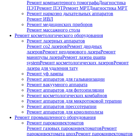
Ремонт компьютерного томографа
Диагностика
ПЭТ
Ремонт ПЭТ
Ремонт МРТ
Диагностика МРТ
Ремонт наркозно дыхательных аппаратов
Ремонт ИВЛ
Ремонт медицинских приборов
Ремонт массажного стола
Ремонт косметологического оборудования
Ремонт лазерных аппаратов
Ремонт co2 лазеров
Ремонт диодных
лазеров
Ремонт неодимового лазера
Ремонт
манипулы лазера
Ремонт лазера quanta
system
Ремонт косметологических лазеров
Ремонт
лазера для удаления тату
Ремонт уф лампы
Ремонт аппаратов для гальванизации
Ремонт вакуумного аппарата
Ремонт аппаратов для фотоэпиляции
Ремонт косметологических комбайнов
Ремонт аппаратов для микротоковой терапии
Ремонт аппаратов прессотерапии
Ремонт аппаратов для криолиполиза
Ремонт промышленного оборудования
Ремонт пароконвектоматов
Ремонт газовых пароконвектоматов
Ремонт
пароконвектомата unox
Ремонт пароконвектоматов