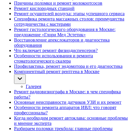
Причины поломки и ремонт молокоотсосов
Ремонт кислородных станций
Ремонт осушителей воздуха: этапы успешного сервиса
Специфика ремонта массажных столов: преимущества
сотрудничества с мастерами
Ремонт гистологического оборудования в Москве:
предложение «Глори Мед Эстетик»
Восстановление апекслокаторов и диагностика
оборудования
Что включает ремонт физиодиспенсеров?
Особенности использования и ремонта
стоматологического скалера
Профилактика, ремонт эндомотора и его диагностика
Компонентный ремонт рентгена в Москве
Галерея
Ремонт радиовизиографа в Москве: в чем специфика
работы?
Основные неисправности датчиков УЗИ и их ремонт
Особенности ремонта аппаратов ИВЛ: что говорят
профессионалы?
Когда необходим ремонт автоклава: основные проблемы
и мнение эксперта
Разбираем поломки трекбола: главные проблемы