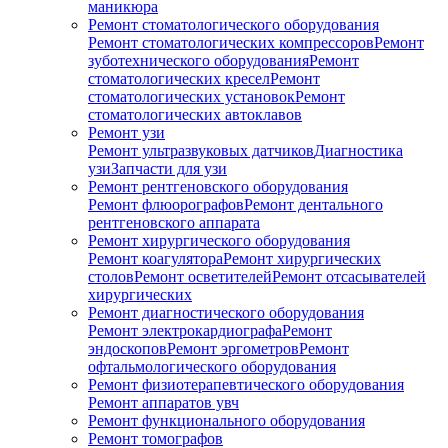
маникюра
Ремонт стоматологического оборудования
Ремонт стоматологических компрессоров
Ремонт
зуботехнического оборудования
Ремонт
стоматологических кресел
Ремонт
стоматологических установок
Ремонт
стоматологических автоклавов
Ремонт узи
Ремонт ультразвуковых датчиков
Диагностика
узи
Запчасти для узи
Ремонт рентгеновского оборудования
Ремонт флюорографов
Ремонт дентального
рентгеновского аппарата
Ремонт хирургического оборудования
Ремонт коагулятора
Ремонт хирургических
столов
Ремонт осветителей
Ремонт отсасывателей
хирургических
Ремонт диагностического оборудования
Ремонт электрокардиографа
Ремонт
эндоскопов
Ремонт эргометров
Ремонт
офтальмологического оборудования
Ремонт физиотерапевтического оборудования
Ремонт аппаратов увч
Ремонт функционального оборудования
Ремонт томографов