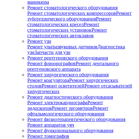
маникюра
Ремонт стоматологического оборудования
Ремонт стоматологических компрессоров
Ремонт
зуботехнического оборудования
Ремонт
стоматологических кресел
Ремонт
стоматологических установок
Ремонт
стоматологических автоклавов
Ремонт узи
Ремонт ультразвуковых датчиков
Диагностика
узи
Запчасти для узи
Ремонт рентгеновского оборудования
Ремонт флюорографов
Ремонт дентального
рентгеновского аппарата
Ремонт хирургического оборудования
Ремонт коагулятора
Ремонт хирургических
столов
Ремонт осветителей
Ремонт отсасывателей
хирургических
Ремонт диагностического оборудования
Ремонт электрокардиографа
Ремонт
эндоскопов
Ремонт эргометров
Ремонт
офтальмологического оборудования
Ремонт физиотерапевтического оборудования
Ремонт аппаратов увч
Ремонт функционального оборудования
Ремонт томографов