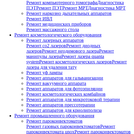
Ремонт компьютерного томографа
Диагностика
ПЭТ
Ремонт ПЭТ
Ремонт МРТ
Диагностика МРТ
Ремонт наркозно дыхательных аппаратов
Ремонт ИВЛ
Ремонт медицинских приборов
Ремонт массажного стола
Ремонт косметологического оборудования
Ремонт лазерных аппаратов
Ремонт co2 лазеров
Ремонт диодных
лазеров
Ремонт неодимового лазера
Ремонт
манипулы лазера
Ремонт лазера quanta
system
Ремонт косметологических лазеров
Ремонт
лазера для удаления тату
Ремонт уф лампы
Ремонт аппаратов для гальванизации
Ремонт вакуумного аппарата
Ремонт аппаратов для фотоэпиляции
Ремонт косметологических комбайнов
Ремонт аппаратов для микротоковой терапии
Ремонт аппаратов прессотерапии
Ремонт аппаратов для криолиполиза
Ремонт промышленного оборудования
Ремонт пароконвектоматов
Ремонт газовых пароконвектоматов
Ремонт
пароконвектомата unox
Ремонт пароконвектоматов