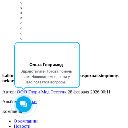
Ольга Глоримед
Здравствуйте! Готова помочь
kalibrovka-uzi-kogda-trebuetsya-i-kak-raspoznat-simptomy-
вам. Напишите мне, если у
nekorrektnoy-raboty-01.jpg
вас появятся вопросы.
Автор:
ООО Глори Мед Эстетик
28 февраля 2026 00:11
Альбомы:
Статьи
Компания
О компании
Новости