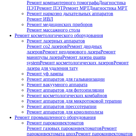
Ремонт компьютерного томографа
Диагностика
ПЭТ
Ремонт ПЭТ
Ремонт МРТ
Диагностика МРТ
Ремонт наркозно дыхательных аппаратов
Ремонт ИВЛ
Ремонт медицинских приборов
Ремонт массажного стола
Ремонт косметологического оборудования
Ремонт лазерных аппаратов
Ремонт co2 лазеров
Ремонт диодных
лазеров
Ремонт неодимового лазера
Ремонт
манипулы лазера
Ремонт лазера quanta
system
Ремонт косметологических лазеров
Ремонт
лазера для удаления тату
Ремонт уф лампы
Ремонт аппаратов для гальванизации
Ремонт вакуумного аппарата
Ремонт аппаратов для фотоэпиляции
Ремонт косметологических комбайнов
Ремонт аппаратов для микротоковой терапии
Ремонт аппаратов прессотерапии
Ремонт аппаратов для криолиполиза
Ремонт промышленного оборудования
Ремонт пароконвектоматов
Ремонт газовых пароконвектоматов
Ремонт
пароконвектомата unox
Ремонт пароконвектоматов