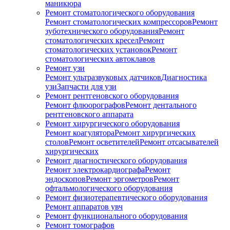
маникюра
Ремонт стоматологического оборудования
Ремонт стоматологических компрессоров
Ремонт
зуботехнического оборудования
Ремонт
стоматологических кресел
Ремонт
стоматологических установок
Ремонт
стоматологических автоклавов
Ремонт узи
Ремонт ультразвуковых датчиков
Диагностика
узи
Запчасти для узи
Ремонт рентгеновского оборудования
Ремонт флюорографов
Ремонт дентального
рентгеновского аппарата
Ремонт хирургического оборудования
Ремонт коагулятора
Ремонт хирургических
столов
Ремонт осветителей
Ремонт отсасывателей
хирургических
Ремонт диагностического оборудования
Ремонт электрокардиографа
Ремонт
эндоскопов
Ремонт эргометров
Ремонт
офтальмологического оборудования
Ремонт физиотерапевтического оборудования
Ремонт аппаратов увч
Ремонт функционального оборудования
Ремонт томографов