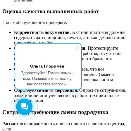
Оценка качества выполненных работ
После обслуживания проверьте:
Корректность документов.
Акт или протокол должны
содержать даты, подписи, печати, а также детализацию
проведённых работ.
Функциональность оборудования.
Протестируйте
аппарат на предмет стабильности работы, отсутствия
посторонних шумов, корректности отображения
параметров.
Ольга Глоримед
Соблюдение регламента.
Убедитесь, что все
Здравствуйте! Готова помочь
запланированные процедуры выполнены (замена
вам. Напишите мне, если у
фильтров, калибровка датчиков, проверка систем
вас появятся вопросы.
охлаждения).
Обратную связь от персонала.
Опросите сотрудников,
заметили ли они улучшения в работе техники после
обслуживания.
Ситуации, требующие смены подрядчика
Рассмотрите возможность поиска нового сервисного центра,
если: