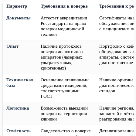
Параметр
Требования к поверке
Требования к ре
Документы
Аттестат аккредитации
Сертификаты на р
Росстандарта на право
обслуживание, ли
поверки медицинской
с медицинским о
техники
Опыт
Наличие протоколов
Портфолио с кейс
поверки аналогичных
оборудования ваш
аппаратов (лазерных,
аппараты, систем
ультразвуковых,
диагностические 
криогенных)
Техническая
Оснащение эталонными
Наличие оригинал
база
средствами измерений,
диагностического
соответствующими
стендов
ГОСТ
Логистика
Возможность выездной
Наличие регионал
поверки на территории
запчастей и чётки
клиники
реагирования на з
Отчётность
Свидетельство о поверке
Детализированные