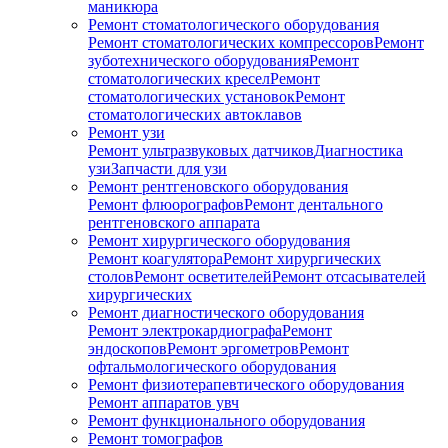
маникюра
Ремонт стоматологического оборудования
Ремонт стоматологических компрессоров
Ремонт
зуботехнического оборудования
Ремонт
стоматологических кресел
Ремонт
стоматологических установок
Ремонт
стоматологических автоклавов
Ремонт узи
Ремонт ультразвуковых датчиков
Диагностика
узи
Запчасти для узи
Ремонт рентгеновского оборудования
Ремонт флюорографов
Ремонт дентального
рентгеновского аппарата
Ремонт хирургического оборудования
Ремонт коагулятора
Ремонт хирургических
столов
Ремонт осветителей
Ремонт отсасывателей
хирургических
Ремонт диагностического оборудования
Ремонт электрокардиографа
Ремонт
эндоскопов
Ремонт эргометров
Ремонт
офтальмологического оборудования
Ремонт физиотерапевтического оборудования
Ремонт аппаратов увч
Ремонт функционального оборудования
Ремонт томографов