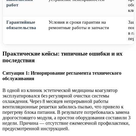
работ
обо
кли
Гарантийные
Условия и сроки гарантии на
Защ
обязательства
ремонтные работы и запчасти
пов
в г
пер
Практические кейсы: типичные ошибки и их
последствия
Ситуация 1: Игнорирование регламента технического
обслуживания
В одной из клиник эстетической медицины коагулятор
эксплуатировался без регулярной очистки системы
охлаждения. Через 8 месяцев непрерывной работы
вентиляционные решетки забились пылью, что привело к
перегреву блока питания. В результате потребовалась замена
дорогостоящего модуля, а простои оборудования составили 3
недели. Причина — отсутствие ежемесячной профилактики,
предусмотренной инструкцией.