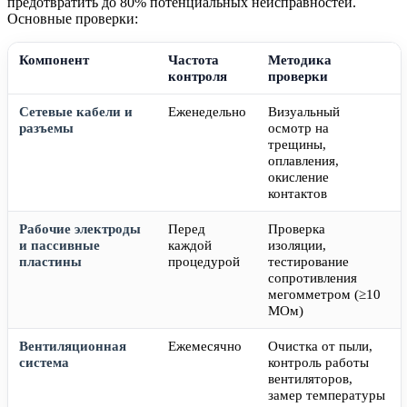
предотвратить до 80% потенциальных неисправностей.
Основные проверки:
Компонент
Частота
Методика
контроля
проверки
Сетевые кабели и
Еженедельно
Визуальный
разъемы
осмотр на
трещины,
оплавления,
окисление
контактов
Рабочие электроды
Перед
Проверка
и пассивные
каждой
изоляции,
пластины
процедурой
тестирование
сопротивления
мегомметром (≥10
МОм)
Вентиляционная
Ежемесячно
Очистка от пыли,
система
контроль работы
вентиляторов,
замер температуры