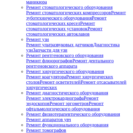
маникюра
Ремонт стоматологического оборудования
Ремонт стоматологических компрессоров
Ремонт
зуботехнического оборудования
Ремонт
стоматологических кресел
Ремонт
стоматологических установок
Ремонт
стоматологических автоклавов
Ремонт узи
Ремонт ультразвуковых датчиков
Диагностика
узи
Запчасти для узи
Ремонт рентгеновского оборудования
Ремонт флюорографов
Ремонт дентального
рентгеновского аппарата
Ремонт хирургического оборудования
Ремонт коагулятора
Ремонт хирургических
столов
Ремонт осветителей
Ремонт отсасывателей
хирургических
Ремонт диагностического оборудования
Ремонт электрокардиографа
Ремонт
эндоскопов
Ремонт эргометров
Ремонт
офтальмологического оборудования
Ремонт физиотерапевтического оборудования
Ремонт аппаратов увч
Ремонт функционального оборудования
Ремонт томографов