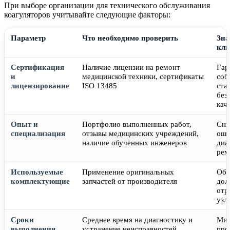
При выборе организации для технического обслуживания
коагуляторов учитывайте следующие факторы:
Параметр
Что необходимо проверить
Зна
кл
Сертификация
Наличие лицензии на ремонт
Гар
и
медицинской техники, сертификаты
соб
лицензирование
ISO 13485
ста
без
кач
Опыт и
Портфолио выполненных работ,
Сни
специализация
отзывы медицинских учреждений,
оши
наличие обученных инженеров
диа
рем
Используемые
Применение оригинальных
Обе
комплектующие
запчастей от производителя
дол
отр
узл
Сроки
Среднее время на диагностику и
Мин
выполнения
устранение неисправностей
про