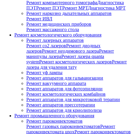
Ремонт компьютерного томографа
Диагностика
ПЭТ
Ремонт ПЭТ
Ремонт МРТ
Диагностика МРТ
Ремонт наркозно дыхательных аппаратов
Ремонт ИВЛ
Ремонт медицинских приборов
Ремонт массажного стола
Ремонт косметологического оборудования
Ремонт лазерных аппаратов
Ремонт co2 лазеров
Ремонт диодных
лазеров
Ремонт неодимового лазера
Ремонт
манипулы лазера
Ремонт лазера quanta
system
Ремонт косметологических лазеров
Ремонт
лазера для удаления тату
Ремонт уф лампы
Ремонт аппаратов для гальванизации
Ремонт вакуумного аппарата
Ремонт аппаратов для фотоэпиляции
Ремонт косметологических комбайнов
Ремонт аппаратов для микротоковой терапии
Ремонт аппаратов прессотерапии
Ремонт аппаратов для криолиполиза
Ремонт промышленного оборудования
Ремонт пароконвектоматов
Ремонт газовых пароконвектоматов
Ремонт
пароконвектомата unox
Ремонт пароконвектоматов