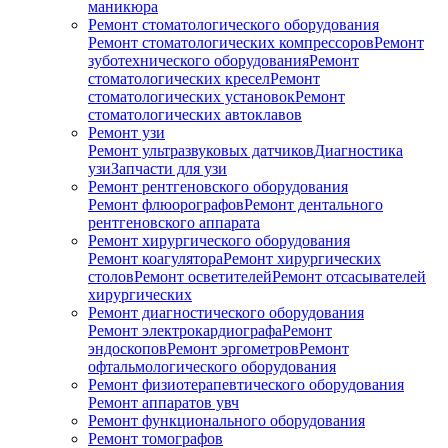
маникюра
Ремонт стоматологического оборудования
Ремонт стоматологических компрессоров
Ремонт
зуботехнического оборудования
Ремонт
стоматологических кресел
Ремонт
стоматологических установок
Ремонт
стоматологических автоклавов
Ремонт узи
Ремонт ультразвуковых датчиков
Диагностика
узи
Запчасти для узи
Ремонт рентгеновского оборудования
Ремонт флюорографов
Ремонт дентального
рентгеновского аппарата
Ремонт хирургического оборудования
Ремонт коагулятора
Ремонт хирургических
столов
Ремонт осветителей
Ремонт отсасывателей
хирургических
Ремонт диагностического оборудования
Ремонт электрокардиографа
Ремонт
эндоскопов
Ремонт эргометров
Ремонт
офтальмологического оборудования
Ремонт физиотерапевтического оборудования
Ремонт аппаратов увч
Ремонт функционального оборудования
Ремонт томографов