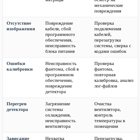
механические
повреждения
Отсутствие
Повреждение
Проверка
изображения
кабеля, сбой
подключения
программного
кабелей,
обеспечения,
перезагрузка
неисправность
системы, сверка с
блока питания
кодами ошибок
Ошибки
Неисправность
Проверка
калибровки
фантома, сбой в
фантома,
программном
повторная
обеспечении,
калибровка, анализ
повреждение
лог-файлов
детектора
Перегрев
Загрязнение
Очистка
детектора
системы
вентилятора,
охлаждения,
контроль
неисправность
температуры в
вентилятора
помещении
Зависание
Нехватка
Перезагрузка,