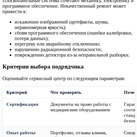
Плоскопанельные системы сочетают механику, электронику и
программное обеспечение. Некачественный ремонт может
привести к:
искажению изображений (артефакты, шумы,
неравномерная яркость);
сбоям программного обеспечения (ошибки калибровки,
потеря данных);
перегреву или аварийному отключению;
нарушению радиационной безопасности;
повреждению детектора из-за неправильной разборки.
Критерии выбора подрядчика
Оценивайте сервисный центр по следующим параметрам:
Критерий
Что проверять
Почем
Сертификация
Документы на право работы с
Гаран
медицинским оборудованием
соотв
станд
безоп
Опыт работы
Портфолио, отзывы клиник,
Специ