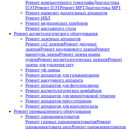
Ремонт компьютерного томографа
Диагностика
ПЭТ
Ремонт ПЭТ
Ремонт МРТ
Диагностика МРТ
Ремонт наркозно дыхательных аппаратов
Ремонт ИВЛ
Ремонт медицинских приборов
Ремонт массажного стола
Ремонт косметологического оборудования
Ремонт лазерных аппаратов
Ремонт co2 лазеров
Ремонт диодных
лазеров
Ремонт неодимового лазера
Ремонт
манипулы лазера
Ремонт лазера quanta
system
Ремонт косметологических лазеров
Ремонт
лазера для удаления тату
Ремонт уф лампы
Ремонт аппаратов для гальванизации
Ремонт вакуумного аппарата
Ремонт аппаратов для фотоэпиляции
Ремонт косметологических комбайнов
Ремонт аппаратов для микротоковой терапии
Ремонт аппаратов прессотерапии
Ремонт аппаратов для криолиполиза
Ремонт промышленного оборудования
Ремонт пароконвектоматов
Ремонт газовых пароконвектоматов
Ремонт
пароконвектомата unox
Ремонт пароконвектоматов