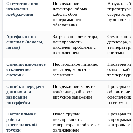
Отсутствие или
Повреждение
Визуальный 
искажение
детектора, обрыв
перезагрузка
изображения
кабеля, сбой
сверка кодов
программного
руководство
обеспечения
Артефакты на
Загрязнение детектора,
Осмотр пове
снимках (полосы,
неисправность
детектора, к
пятна)
пикселей, проблемы с
температуры,
охлаждением
системы
Самопроизвольное
Нестабильное питание,
Проверка нап
отключение
перегрев, короткое
осмотр кабел
системы
замыкание
температуры
Ошибки передачи
Повреждение кабелей,
Проверка со
данных или
конфликт драйверов,
обновление 
зависание
вирусное заражение
обеспечения
интерфейса
на вирусы
Нестабильная
Износ трубки,
Проверка па
работа
неисправность
в программн
рентгеновской
генератора, проблемы с
контроль те
трубки
охлаждением