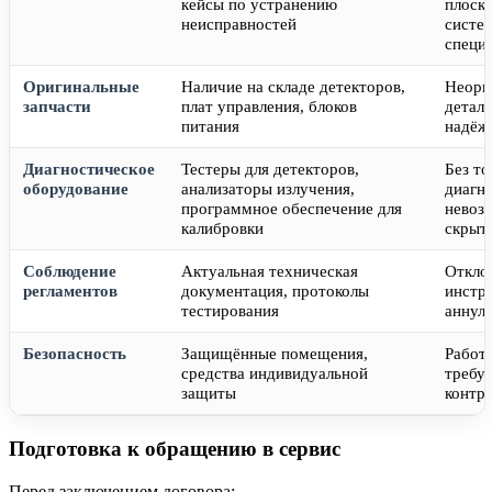
кейсы по устранению
плоск
неисправностей
систем
специ
Оригинальные
Наличие на складе детекторов,
Неори
запчасти
плат управления, блоков
детал
питания
надёж
Диагностическое
Тестеры для детекторов,
Без т
оборудование
анализаторы излучения,
диагн
программное обеспечение для
невоз
калибровки
скрыт
Соблюдение
Актуальная техническая
Откло
регламентов
документация, протоколы
инстр
тестирования
аннул
Безопасность
Защищённые помещения,
Работ
средства индивидуальной
требуе
защиты
контр
Подготовка к обращению в сервис
Перед заключением договора: