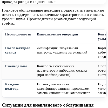
Плановое обслуживание позволяет предотвратить внезапные
отказы, поддерживать заявленные характеристики и снижать
уровень шума. Производители рекомендуют следующий
график:
Периодичность
Выполняемые операции
Конт
узлы
После каждого
Дезинфекция, визуальный
Корпу
сеанса
контроль, удаление загрязнений
кабел
соеди
Еженедельно
Контроль акустических
Опорн
параметров и вибрации, смазка
ротор
(при необходимости)
систе
Каждые
Полная диагностика
Подши
полгода
квалифицированным персоналом,
уплот
замена изношенных компонентов
элеме
Ситуации для внепланового обслуживания