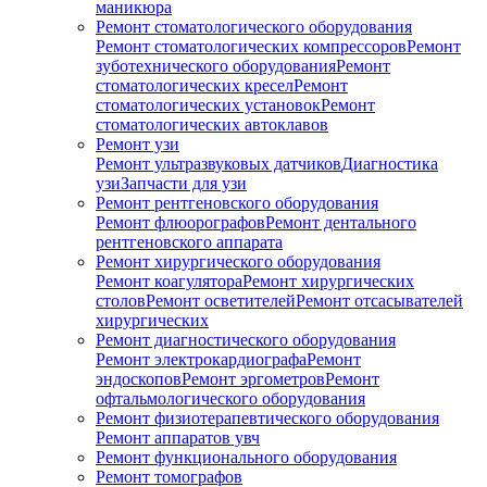
маникюра
Ремонт стоматологического оборудования
Ремонт стоматологических компрессоров
Ремонт
зуботехнического оборудования
Ремонт
стоматологических кресел
Ремонт
стоматологических установок
Ремонт
стоматологических автоклавов
Ремонт узи
Ремонт ультразвуковых датчиков
Диагностика
узи
Запчасти для узи
Ремонт рентгеновского оборудования
Ремонт флюорографов
Ремонт дентального
рентгеновского аппарата
Ремонт хирургического оборудования
Ремонт коагулятора
Ремонт хирургических
столов
Ремонт осветителей
Ремонт отсасывателей
хирургических
Ремонт диагностического оборудования
Ремонт электрокардиографа
Ремонт
эндоскопов
Ремонт эргометров
Ремонт
офтальмологического оборудования
Ремонт физиотерапевтического оборудования
Ремонт аппаратов увч
Ремонт функционального оборудования
Ремонт томографов