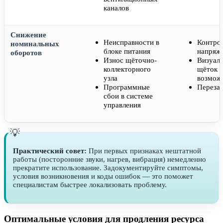
каналов
Снижение
Неисправности в
Контрол
номинальных
блоке питания
напряж
оборотов
Износ щёточно-
Визуаль
коллекторного
щёток (
узла
возмож
Программные
Перезаг
сбои в системе
управления
Практический совет:
При первых признаках нештатной
работы (посторонние звуки, нагрев, вибрация) немедленно
прекратите использование. Задокументируйте симптомы,
условия возникновения и коды ошибок — это поможет
специалистам быстрее локализовать проблему.
Оптимальные условия для продления ресурса