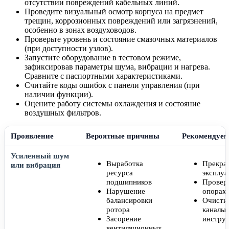
отсутствии повреждений кабельных линий.
Проведите визуальный осмотр корпуса на предмет
трещин, коррозионных повреждений или загрязнений,
особенно в зонах воздуховодов.
Проверьте уровень и состояние смазочных материалов
(при доступности узлов).
Запустите оборудование в тестовом режиме,
зафиксировав параметры шума, вибрации и нагрева.
Сравните с паспортными характеристиками.
Считайте коды ошибок с панели управления (при
наличии функции).
Оцените работу системы охлаждения и состояние
воздушных фильтров.
Проявление
Вероятные причины
Рекомендуем
Усиленный шум
Выработка
Прекра
или вибрация
ресурса
эксплу
подшипников
Провер
Нарушение
опорах
балансировки
Очисти
ротора
каналы 
Засорение
инстру
вентиляционных