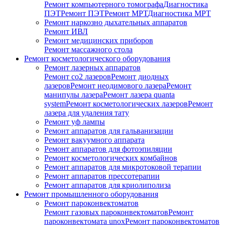
Ремонт компьютерного томографа
Диагностика
ПЭТ
Ремонт ПЭТ
Ремонт МРТ
Диагностика МРТ
Ремонт наркозно дыхательных аппаратов
Ремонт ИВЛ
Ремонт медицинских приборов
Ремонт массажного стола
Ремонт косметологического оборудования
Ремонт лазерных аппаратов
Ремонт co2 лазеров
Ремонт диодных
лазеров
Ремонт неодимового лазера
Ремонт
манипулы лазера
Ремонт лазера quanta
system
Ремонт косметологических лазеров
Ремонт
лазера для удаления тату
Ремонт уф лампы
Ремонт аппаратов для гальванизации
Ремонт вакуумного аппарата
Ремонт аппаратов для фотоэпиляции
Ремонт косметологических комбайнов
Ремонт аппаратов для микротоковой терапии
Ремонт аппаратов прессотерапии
Ремонт аппаратов для криолиполиза
Ремонт промышленного оборудования
Ремонт пароконвектоматов
Ремонт газовых пароконвектоматов
Ремонт
пароконвектомата unox
Ремонт пароконвектоматов