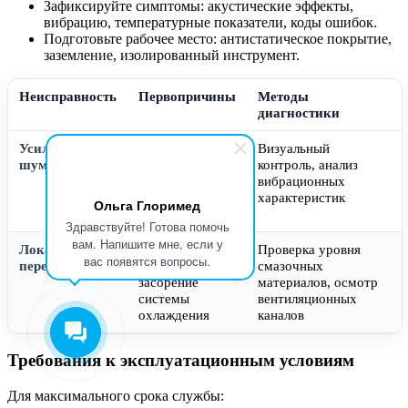
Зафиксируйте симптомы: акустические эффекты,
вибрацию, температурные показатели, коды ошибок.
Подготовьте рабочее место: антистатическое покрытие,
заземление, изолированный инструмент.
Неисправность
Первопричины
Методы
диагностики
Усиленный
Износ
Визуальный
шум
подшипниковых
контроль, анализ
узлов,
вибрационных
дисбаланс
характеристик
Ольга Глоримед
ротора
Здравствуйте! Готова помочь
вам. Напишите мне, если у
Локальный
Недостаточная
Проверка уровня
вас появятся вопросы.
перегрев
смазка,
смазочных
засорение
материалов, осмотр
системы
вентиляционных
охлаждения
каналов
Требования к эксплуатационным условиям
Для максимального срока службы: