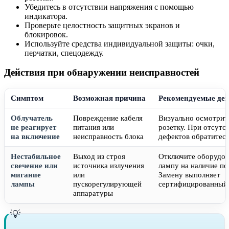
Убедитесь в отсутствии напряжения с помощью
индикатора.
Проверьте целостность защитных экранов и
блокировок.
Используйте средства индивидуальной защиты: очки,
перчатки, спецодежду.
Действия при обнаружении неисправностей
Симптом
Возможная причина
Рекомендуемые дей
Облучатель
Повреждение кабеля
Визуально осмотрите
не реагирует
питания или
розетку. При отсутс
на включение
неисправность блока
дефектов обратитесь
Нестабильное
Выход из строя
Отключите оборудов
свечение или
источника излучения
лампу на наличие п
мигание
или
Замену выполняет
лампы
пускорегулирующей
сертифицированный 
аппаратуры