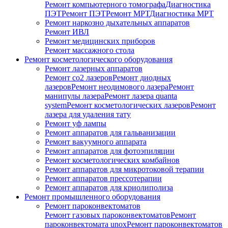
Ремонт компьютерного томографа
Диагностика
ПЭТ
Ремонт ПЭТ
Ремонт МРТ
Диагностика МРТ
Ремонт наркозно дыхательных аппаратов
Ремонт ИВЛ
Ремонт медицинских приборов
Ремонт массажного стола
Ремонт косметологического оборудования
Ремонт лазерных аппаратов
Ремонт co2 лазеров
Ремонт диодных
лазеров
Ремонт неодимового лазера
Ремонт
манипулы лазера
Ремонт лазера quanta
system
Ремонт косметологических лазеров
Ремонт
лазера для удаления тату
Ремонт уф лампы
Ремонт аппаратов для гальванизации
Ремонт вакуумного аппарата
Ремонт аппаратов для фотоэпиляции
Ремонт косметологических комбайнов
Ремонт аппаратов для микротоковой терапии
Ремонт аппаратов прессотерапии
Ремонт аппаратов для криолиполиза
Ремонт промышленного оборудования
Ремонт пароконвектоматов
Ремонт газовых пароконвектоматов
Ремонт
пароконвектомата unox
Ремонт пароконвектоматов