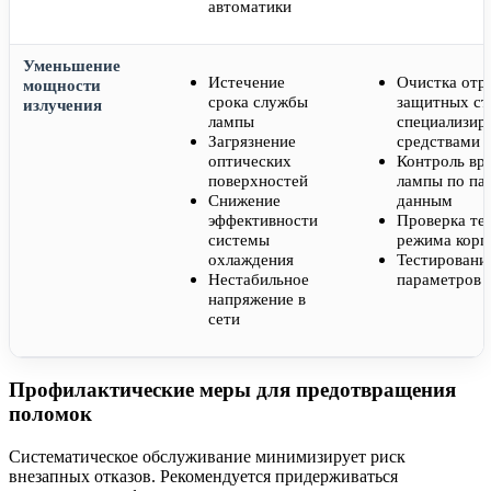
автоматики
Уменьшение
Истечение
Очистка отр
мощности
срока службы
защитных ст
излучения
лампы
специализир
Загрязнение
средствами
оптических
Контроль вр
поверхностей
лампы по па
Снижение
данным
эффективности
Проверка те
системы
режима корп
охлаждения
Тестировани
Нестабильное
параметров 
напряжение в
сети
Профилактические меры для предотвращения
поломок
Систематическое обслуживание минимизирует риск
внезапных отказов. Рекомендуется придерживаться