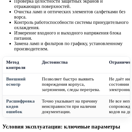
Проверка целостности защитных экранов и
отражающих поверхностей.
Очистка ламп и оптических элементов салфетками без
ворса.
Контроль работоспособности системы принудительного
охлаждения.
Измерение входного и выходного напряжения блока
питания.
Замена ламп и фильтров по графику, установленному
производителем.
Метод
Достоинства
Ограничен
контроля
Внешний
Позволяет быстро выявить
Не даёт ин
осмотр
повреждения корпуса,
состоянии 
загрязнения, следы перегрева.
электронны
Расшифровка
Точно указывает на причину
Не все неп
кодов
неисправности при наличии
сопровожд
ошибок
документации.
кодов на ди
Условия эксплуатации: ключевые параметры