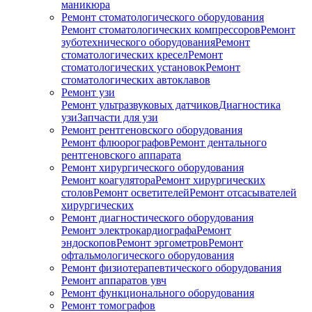
маникюра
Ремонт стоматологического оборудования
Ремонт стоматологических компрессоров
Ремонт
зуботехнического оборудования
Ремонт
стоматологических кресел
Ремонт
стоматологических установок
Ремонт
стоматологических автоклавов
Ремонт узи
Ремонт ультразвуковых датчиков
Диагностика
узи
Запчасти для узи
Ремонт рентгеновского оборудования
Ремонт флюорографов
Ремонт дентального
рентгеновского аппарата
Ремонт хирургического оборудования
Ремонт коагулятора
Ремонт хирургических
столов
Ремонт осветителей
Ремонт отсасывателей
хирургических
Ремонт диагностического оборудования
Ремонт электрокардиографа
Ремонт
эндоскопов
Ремонт эргометров
Ремонт
офтальмологического оборудования
Ремонт физиотерапевтического оборудования
Ремонт аппаратов увч
Ремонт функционального оборудования
Ремонт томографов