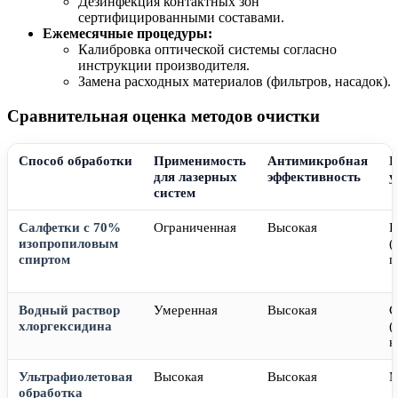
Дезинфекция контактных зон
сертифицированными составами.
Ежемесячные процедуры:
Калибровка оптической системы согласно
инструкции производителя.
Замена расходных материалов (фильтров, насадок).
Сравнительная оценка методов очистки
Способ обработки
Применимость
Антимикробная
П
для лазерных
эффективность
у
систем
Салфетки с 70%
Ограниченная
Высокая
В
изопропиловым
(
спиртом
п
Водный раствор
Умеренная
Высокая
С
хлоргексидина
(
к
Ультрафиолетовая
Высокая
Высокая
М
обработка