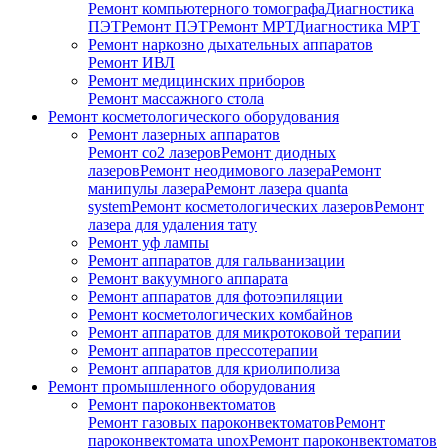
Ремонт компьютерного томографа
Диагностика
ПЭТ
Ремонт ПЭТ
Ремонт МРТ
Диагностика МРТ
Ремонт наркозно дыхательных аппаратов
Ремонт ИВЛ
Ремонт медицинских приборов
Ремонт массажного стола
Ремонт косметологического оборудования
Ремонт лазерных аппаратов
Ремонт co2 лазеров
Ремонт диодных
лазеров
Ремонт неодимового лазера
Ремонт
манипулы лазера
Ремонт лазера quanta
system
Ремонт косметологических лазеров
Ремонт
лазера для удаления тату
Ремонт уф лампы
Ремонт аппаратов для гальванизации
Ремонт вакуумного аппарата
Ремонт аппаратов для фотоэпиляции
Ремонт косметологических комбайнов
Ремонт аппаратов для микротоковой терапии
Ремонт аппаратов прессотерапии
Ремонт аппаратов для криолиполиза
Ремонт промышленного оборудования
Ремонт пароконвектоматов
Ремонт газовых пароконвектоматов
Ремонт
пароконвектомата unox
Ремонт пароконвектоматов