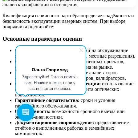
Квалификация сервисного партнёра определяет надёжность и
безопасность эксплуатации лазерных систем. При выборе
подрядчика оценивайте:
Основные параметры оценки
Сертификация:
наличие лицензий на обслуживание
медицинской техники (ISO 13485, местные разрешения).
Опыт работы:
портфолио выполненных проектов,
отзывы клиентов, срок присутствия на рынке.
Ольга Глоримед
Техническое оснащение:
наличие анализаторов
Здравствуйте! Готова помочь
оптической мощности, тепловизоров, калибраторов.
вам. Напишите мне, если у
Соблюдение протоколов дезинфекции:
использование
вас появятся вопросы.
сертифицированных средств, защита оптических
поверхностей.
Гарантийные обязательства:
сроки и условия
гарантийного обслуживания.
Оперативность:
возможность срочного выезда или
экспресс-диагностики.
Документационное сопровождение:
предоставление
отчётов о выполненных работах и заменённых
компонентах.