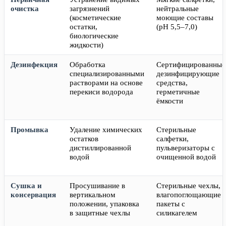
очистка
загрязнений
нейтральные
(косметические
моющие составы
остатки,
(pH 5,5–7,0)
биологические
жидкости)
Дезинфекция
Обработка
Сертифицированные
специализированными
дезинфицирующие
растворами на основе
средства,
перекиси водорода
герметичные
ёмкости
Промывка
Удаление химических
Стерильные
остатков
салфетки,
дистиллированной
пульверизаторы с
водой
очищенной водой
Сушка и
Просушивание в
Стерильные чехлы,
консервация
вертикальном
влагопоглощающие
положении, упаковка
пакеты с
в защитные чехлы
силикагелем