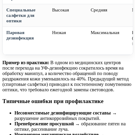
Специальные
Высокая
Средняя
М
салфетки для
оптики
Паровая
Низкая
Максимальная
К
дезинфекция
(
э
Пример из практики:
В одном из медицинских центров
после перехода на УФ-дезинфекцию сократилось время на
обработку манипул, а количество обращений по поводу
раздражения кожи уменьшилось на 40%. Предыдущий метод
(спиртовые салфетки) приводил к постепенному помутнению
оптики, что требовало ежегодной замены световодов.
Типичные ошибки при профилактике
Несовместимые дезинфицирующие составы
→
разрушение антикоррозийных покрытий.
Пренебрежение просушкой
→ образование пятен на
оптике, рассеивание луча.
Чрезмерное механическое воздействие
→