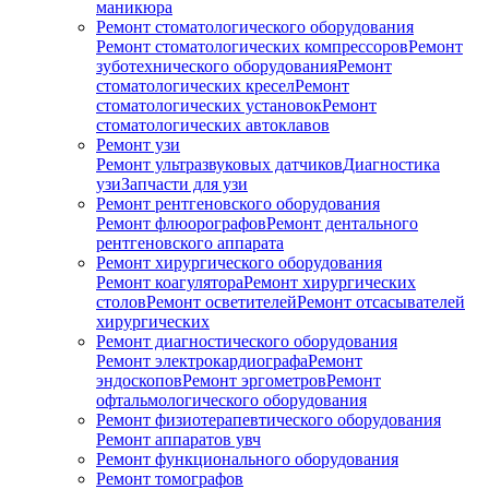
маникюра
Ремонт стоматологического оборудования
Ремонт стоматологических компрессоров
Ремонт
зуботехнического оборудования
Ремонт
стоматологических кресел
Ремонт
стоматологических установок
Ремонт
стоматологических автоклавов
Ремонт узи
Ремонт ультразвуковых датчиков
Диагностика
узи
Запчасти для узи
Ремонт рентгеновского оборудования
Ремонт флюорографов
Ремонт дентального
рентгеновского аппарата
Ремонт хирургического оборудования
Ремонт коагулятора
Ремонт хирургических
столов
Ремонт осветителей
Ремонт отсасывателей
хирургических
Ремонт диагностического оборудования
Ремонт электрокардиографа
Ремонт
эндоскопов
Ремонт эргометров
Ремонт
офтальмологического оборудования
Ремонт физиотерапевтического оборудования
Ремонт аппаратов увч
Ремонт функционального оборудования
Ремонт томографов