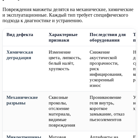
Повреждения манжеты делятся на механические, химические
и эксплуатационные. Каждый тип требует специфического
подхода к диагностике и устранению.
Вид дефекта
Характерные
Последствия для
Т
признаки
оборудования
п
Химическая
Изменение
Снижение
Н
деградация
цвета, липкость,
акустической
д
белый налёт,
прозрачности,
ср
хрупкость
риск
п
инфицирования,
ко
ускоренный
ра
износ
Механические
Сквозные
Проникновение
Уд
разрывы
проколы,
геля внутрь,
не
отслоение
короткое
хр
материала,
замыкание, отказ
видимые
пьезоэлементов
повреждения
Микротрещины
Матовая
Артефакты на
Ес