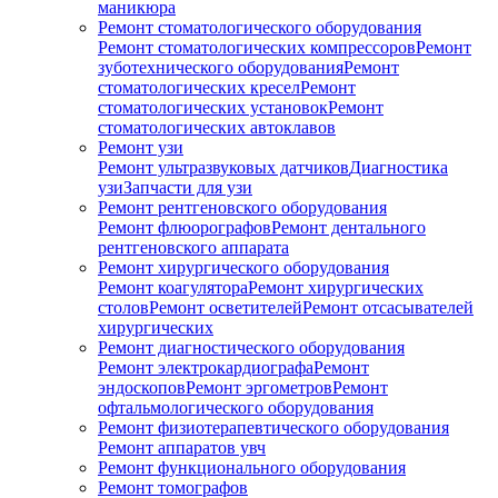
маникюра
Ремонт стоматологического оборудования
Ремонт стоматологических компрессоров
Ремонт
зуботехнического оборудования
Ремонт
стоматологических кресел
Ремонт
стоматологических установок
Ремонт
стоматологических автоклавов
Ремонт узи
Ремонт ультразвуковых датчиков
Диагностика
узи
Запчасти для узи
Ремонт рентгеновского оборудования
Ремонт флюорографов
Ремонт дентального
рентгеновского аппарата
Ремонт хирургического оборудования
Ремонт коагулятора
Ремонт хирургических
столов
Ремонт осветителей
Ремонт отсасывателей
хирургических
Ремонт диагностического оборудования
Ремонт электрокардиографа
Ремонт
эндоскопов
Ремонт эргометров
Ремонт
офтальмологического оборудования
Ремонт физиотерапевтического оборудования
Ремонт аппаратов увч
Ремонт функционального оборудования
Ремонт томографов