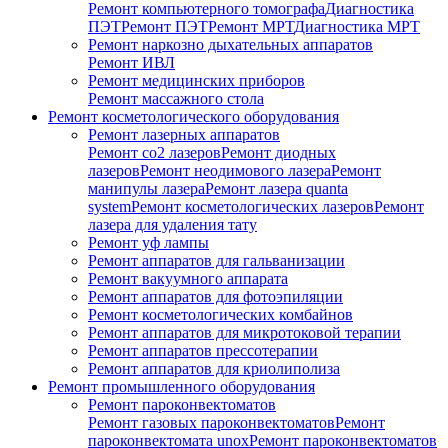
Ремонт компьютерного томографа
Диагностика
ПЭТ
Ремонт ПЭТ
Ремонт МРТ
Диагностика МРТ
Ремонт наркозно дыхательных аппаратов
Ремонт ИВЛ
Ремонт медицинских приборов
Ремонт массажного стола
Ремонт косметологического оборудования
Ремонт лазерных аппаратов
Ремонт co2 лазеров
Ремонт диодных
лазеров
Ремонт неодимового лазера
Ремонт
манипулы лазера
Ремонт лазера quanta
system
Ремонт косметологических лазеров
Ремонт
лазера для удаления тату
Ремонт уф лампы
Ремонт аппаратов для гальванизации
Ремонт вакуумного аппарата
Ремонт аппаратов для фотоэпиляции
Ремонт косметологических комбайнов
Ремонт аппаратов для микротоковой терапии
Ремонт аппаратов прессотерапии
Ремонт аппаратов для криолиполиза
Ремонт промышленного оборудования
Ремонт пароконвектоматов
Ремонт газовых пароконвектоматов
Ремонт
пароконвектомата unox
Ремонт пароконвектоматов