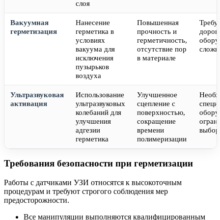
слоя
Вакуумная
Нанесение
Повышенная
Требу
герметизация
герметика в
прочность и
дорог
условиях
герметичность,
обору
вакуума для
отсутствие пор
сложн
исключения
в материале
пузырьков
воздуха
Ультразвуковая
Использование
Улучшенное
Необх
активация
ультразвуковых
сцепление с
специ
колебаний для
поверхностью,
обору
улучшения
сокращение
огран
адгезии
времени
выбор
герметика
полимеризации
Требования безопасности при герметизации
Работы с датчиками УЗИ относятся к высокоточным
процедурам и требуют строгого соблюдения мер
предосторожности.
Все манипуляции выполняются квалифицированным