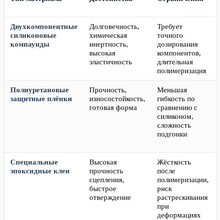
Двухкомпонентные
Долговечность,
Требует
силиконовые
химическая
точного
компаунды
инертность,
дозирования
высокая
компонентов,
эластичность
длительная
полимеризация
Полиуретановые
Прочность,
Меньшая
защитные плёнки
износостойкость,
гибкость по
готовая форма
сравнению с
силиконом,
сложность
подгонки
Специальные
Высокая
Жёсткость
эпоксидные клеи
прочность
после
сцепления,
полимеризации,
быстрое
риск
отверждение
растрескивания
при
деформациях