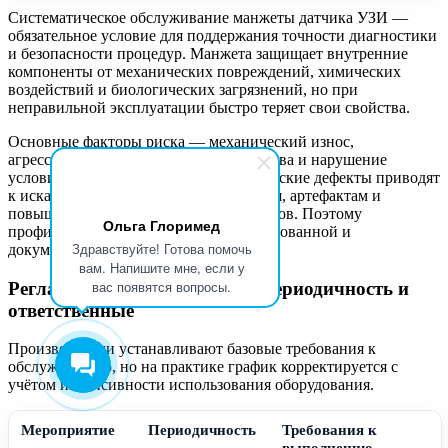
Систематическое обслуживание манжеты датчика УЗИ —
обязательное условие для поддержания точности диагностики
и безопасности процедур. Манжета защищает внутренние
компоненты от механических повреждений, химических
воздействий и биологических загрязнений, но при
неправильной эксплуатации быстро теряет свои свойства.
Основные факторы риска — механический износ,
агрессивные дезинфицирующие средства и нарушение
условий хранения. Даже микроскопические дефекты приводят
к искажению результатов сканирования, артефактам и
повышению эпидемиологических рисков. Поэтому
Ольга Глоримед
профилактика должна быть структурированной и
Здравствуйте! Готова помочь
документированной.
вам. Напишите мне, если у
вас появятся вопросы.
Регламентные мероприятия: периодичность и
ответственные
Производители устанавливают базовые требования к
обслуживанию, но на практике график корректируется с
учётом интенсивности использования оборудования.
Мероприятие
Периодичность
Требования к
выполнению