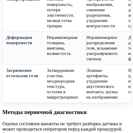
поверхность,
изображении,
из
потеря
снижение
де
эластичности,
разрешения,
аг
мелкая сетка
ухудшение
хи
трещин
контрастности
ср
Деформация
Неравномерная
Неравномерное
Дл
поверхности
толщина,
распределение
да
вмятины,
геля, искажение
то
волнистость
ультразвукового
не
сигнала
фи
Загрязнение
Затвердевшие
Ложные
Не
остатками геля
участки,
артефакты,
уд
неоднородная
ухудшение
ис
текстура,
акустического
не
остатки в
контакта, шумы
со
микротрещинах
на изображении
Методы первичной диагностики
Оценка состояния манжеты не требует разборки датчика и
может проводиться оператором перед каждой процедурой.