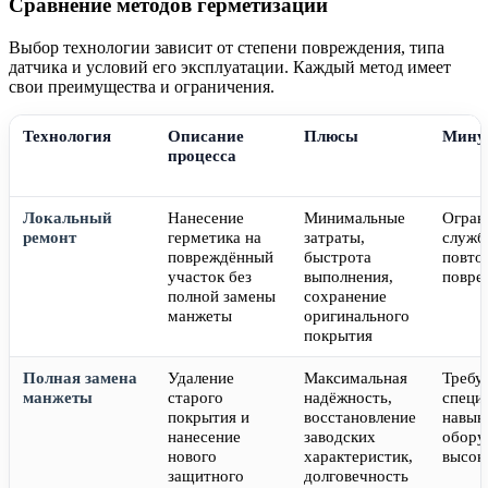
Сравнение методов герметизации
Выбор технологии зависит от степени повреждения, типа
датчика и условий его эксплуатации. Каждый метод имеет
свои преимущества и ограничения.
Технология
Описание
Плюсы
Мину
процесса
Локальный
Нанесение
Минимальные
Огран
ремонт
герметика на
затраты,
служб
повреждённый
быстрота
повто
участок без
выполнения,
повре
полной замены
сохранение
манжеты
оригинального
покрытия
Полная замена
Удаление
Максимальная
Требу
манжеты
старого
надёжность,
специ
покрытия и
восстановление
навык
нанесение
заводских
обору
нового
характеристик,
высок
защитного
долговечность